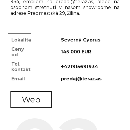
934, emailom na predaj@teraz.as, alebo na
osobnom stretnutí v našom showroome na
adrese Predmestská 29, Žilina.
Lokalita
Severný Cyprus
Ceny
145 000 EUR
od
Tel.
+421915691934
kontakt
Email
predaj@teraz.as
Web