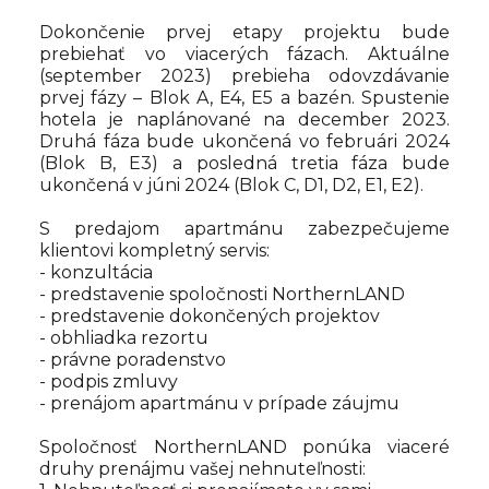
Dokončenie prvej etapy projektu bude
prebiehať vo viacerých fázach. Aktuálne
(september 2023) prebieha odovzdávanie
prvej fázy – Blok A, E4, E5 a bazén. Spustenie
hotela je naplánované na december 2023.
Druhá fáza bude ukončená vo februári 2024
(Blok B, E3) a posledná tretia fáza bude
ukončená v júni 2024 (Blok C, D1, D2, E1, E2).
S predajom apartmánu zabezpečujeme
klientovi kompletný servis:
- konzultácia
- predstavenie spoločnosti NorthernLAND
- predstavenie dokončených projektov
- obhliadka rezortu
- právne poradenstvo
- podpis zmluvy
- prenájom apartmánu v prípade záujmu
Spoločnosť NorthernLAND ponúka viaceré
druhy prenájmu vašej nehnuteľnosti: