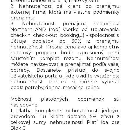
1. Nehnuteľnosť si prenajímate vy sami.
2. Nehnuteľnosť dá klient do prenájmu
externej firme, ktorá má vlastné podmienky
prenájmu.
3. Nehnuteľnosť prenajíma spoločnosť
NorthernLAND (robí všetko od upratovania,
check-in, check-out, booking,...) - spoločnosť si
účtuje poplatok do 30% z prenájmu
nehnuteľnosti. Presná cena ako aj kompletný
hotelový program bude upresnený pred
spustením komplet rezortu. Nehnuteľnosť
môžete navštevovať a prenajímať podľa vašej
potreby. Dostanete prístup do svojho
užívateľského portálu, kde uvidíte vyťaženosť
nehnuteľnosti. Peniaze si môžete vyberať
podľa potreby, denne, mesačne, ročne.
Možnosti platobných podmienok sú
nasledovné:
1. Platba kompletnej nehnuteľnosti jedným
prevodom. Tu klient dostane 5% zľavu z
celkovej sumy nehnuteľnosti. Platí iba pre
Blok C.