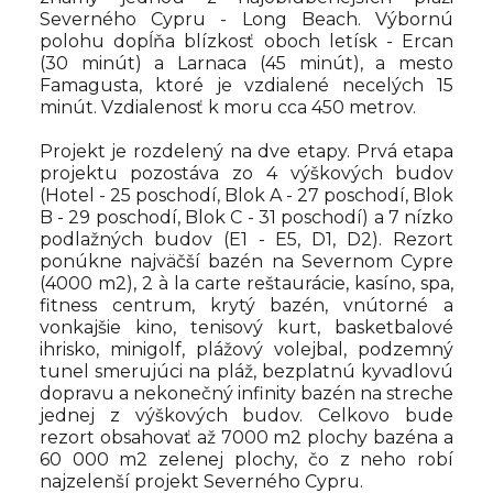
Severného Cypru - Long Beach. Výbornú
polohu dopĺňa blízkosť oboch letísk - Ercan
(30 minút) a Larnaca (45 minút), a mesto
Famagusta, ktoré je vzdialené necelých 15
minút. Vzdialenosť k moru cca 450 metrov.
Projekt je rozdelený na dve etapy. Prvá etapa
projektu pozostáva zo 4 výškových budov
(Hotel - 25 poschodí, Blok A - 27 poschodí, Blok
B - 29 poschodí, Blok C - 31 poschodí) a 7 nízko
podlažných budov (E1 - E5, D1, D2). Rezort
ponúkne najväčší bazén na Severnom Cypre
(4000 m2), 2 à la carte reštaurácie, kasíno, spa,
fitness centrum, krytý bazén, vnútorné a
vonkajšie kino, tenisový kurt, basketbalové
ihrisko, minigolf, plážový volejbal, podzemný
tunel smerujúci na pláž, bezplatnú kyvadlovú
dopravu a nekonečný infinity bazén na streche
jednej z výškových budov. Celkovo bude
rezort obsahovať až 7000 m2 plochy bazéna a
60 000 m2 zelenej plochy, čo z neho robí
najzelenší projekt Severného Cypru.